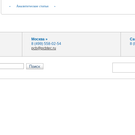
«
Аналитические статьи
»
Москва »
Са
8 (499) 558-02-54
8 
pcb@pcbtec.ru