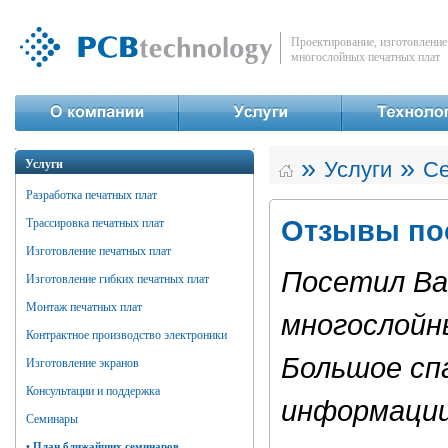
Проектирование, изготовление
многослойных печатных плат
»
»
Услуги
Услуги
С
Разработка печатных плат
Отзывы по
Трассировка печатных плат
Изготовление печатных плат
Посетил Ва
Изготовление гибких печатных плат
Монтаж печатных плат
многослойн
Контрактное производство электроники
Большое спа
Изготовление экранов
Консультации и поддержка
информации
Семинары
•
План ближайших семинаров