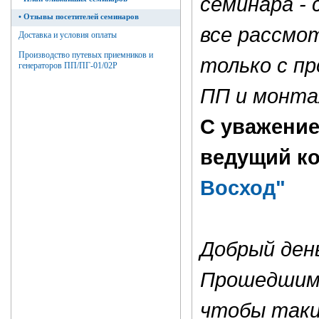
семинара -
•
Отзывы посетителей семинаров
все рассмо
Доставка и условия оплаты
Производство путевых приемников и
только с п
генераторов ПП/ПГ-01/02Р
ПП и монт
С уважение
ведущий к
Восход"
Добрый ден
Прошедшим 
чтобы таки