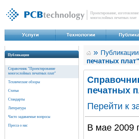
Проектирование, изготовление
многослойных печатных плат
»
Публикации
Публикации
печатных плат
Справочник "Проектирование
многослойных печатных плат"
Справочни
Технические обзоры
печатных п
Статьи
Стандарты
Перейти к з
Литература
Часто задаваемые вопросы
В мае 2009 
Пресса о нас