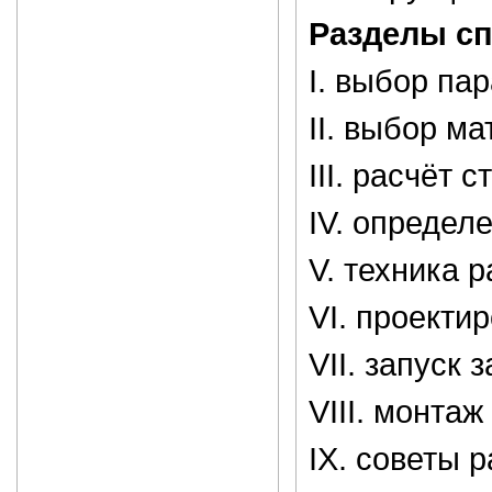
Разделы сп
I. выбор п
II. выбор м
III. расчёт 
IV. определ
V. техника 
VI. проекти
VII. запуск 
VIII. монта
IX. советы 