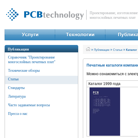
Проектирование, изготовление
многослойных печатных плат
Публикации
»
»
»
Публикации
Статьи
Каталог
Справочник "Проектирование
многослойных печатных плат"
Печатные каталоги компан
Технические обзоры
Можно ознакомиться с элект
Статьи
Каталог 1999 года
Стандарты
Литература
Часто задаваемые вопросы
Пресса о нас